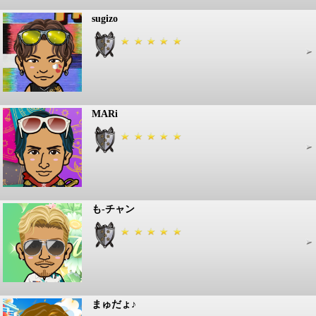
sugizo
MARi
も-チャン
まゅだょ♪