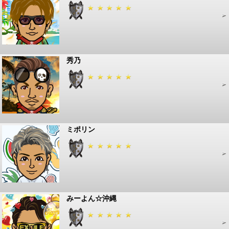
秀乃
ミポリン
みーよん☆沖縄