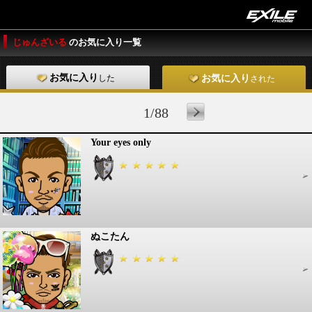
じゅんざいる
のお気に入り一覧
お気に入り
した
お気に入り
された
1/88
Your eyes only
ぬこたん