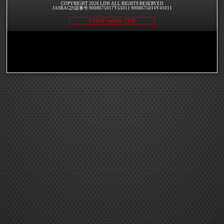
COPYRIGHT 2026 LDH ALL RIGHTS RESERVED
JASRAC許諾番号 9008675017Y55011 9008675014Y41011
EXILE mobile TOP