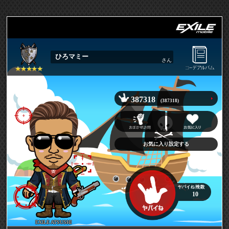
ひろマミー
さん
387318
(387318)
お気に入り設定する
10
EXILE ATSUSHI