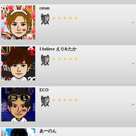
cotan
I believe えり&たか
ECO
あーのん