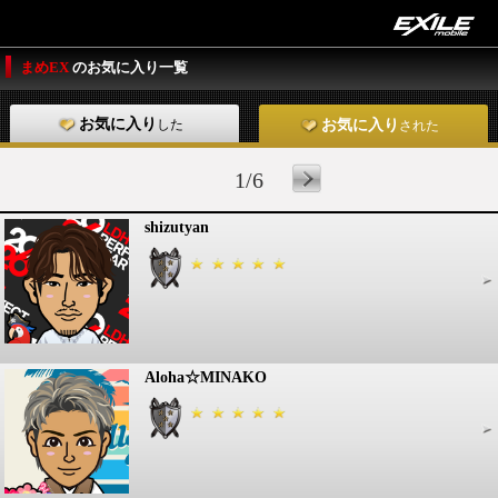
まめEX
のお気に入り一覧
お気に入り
した
お気に入り
された
1/6
shizutyan
Aloha☆MINAKO