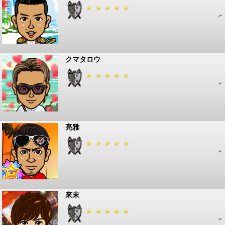
クマタロウ
亮雅
來末