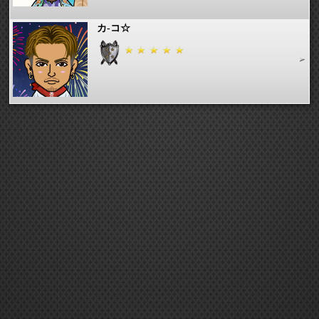
カ-コ☆
也重子
きこぽん
まー110