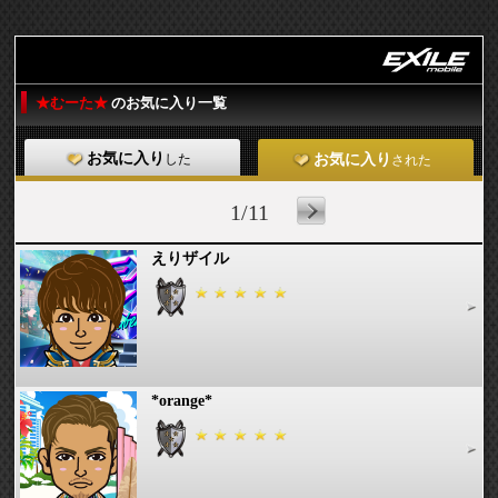
★むーた★
のお気に入り一覧
お気に入り
した
お気に入り
された
1/11
えりザイル
*orange*