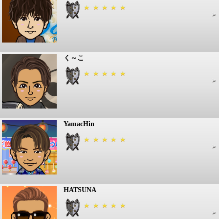
く～こ
YamacHin
HATSUNA