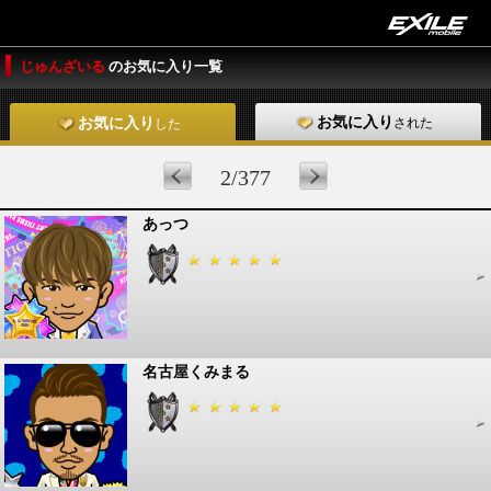
じゅんざいる
のお気に入り一覧
お気に入り
された
お気に入り
した
2/377
あっつ
名古屋くみまる