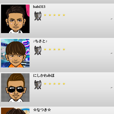
babi313
♪ちさと♪
にしかわみほ
☆なつき☆