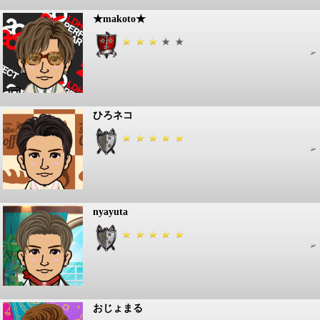
★makoto★
ひろネコ
nyayuta
おじょまる