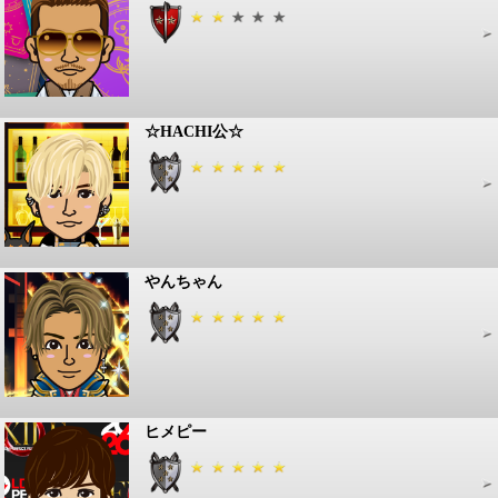
☆HACHI公☆
やんちゃん
ヒメピー