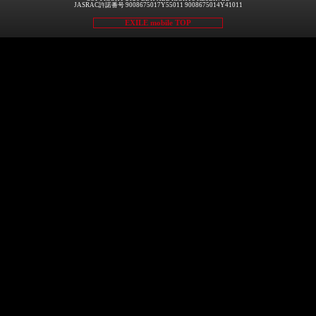
JASRAC許諾番号 9008675017Y55011 9008675014Y41011
EXILE mobile TOP