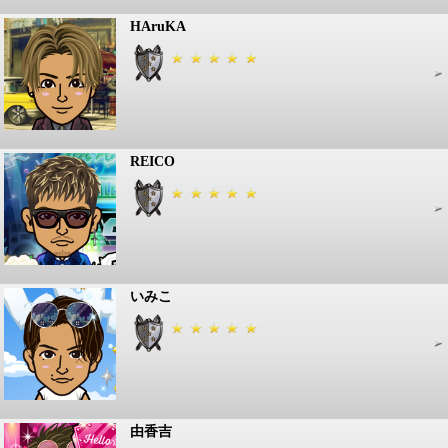
HAruKA
REICO
いみこ
由香吉