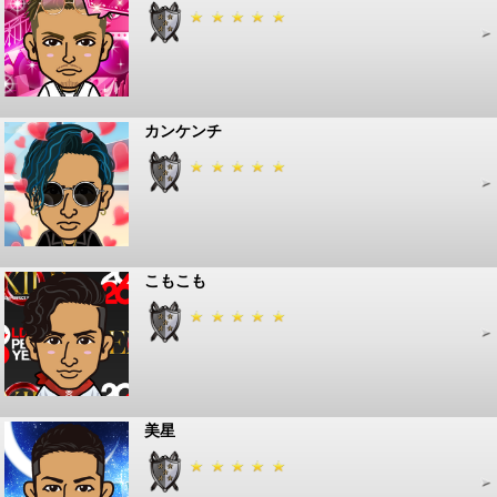
カンケンチ
こもこも
美星