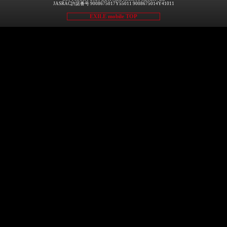
JASRAC許諾番号 9008675017Y55011 9008675014Y41011
EXILE mobile TOP