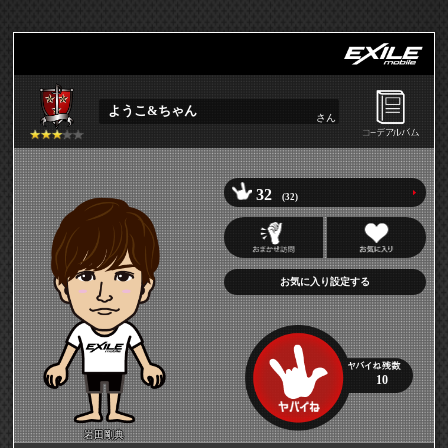
ようこ&ちゃん
さん
32
(32)
お気に入り設定する
10
岩田剛典