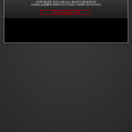
COPYRIGHT 2026 LDH ALL RIGHTS RESERVED
JASRAC許諾番号 9008675017Y55011 9008675014Y41011
EXILE mobile TOP