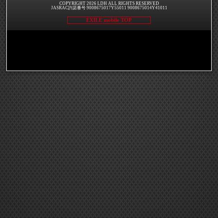
COPYRIGHT 2026 LDH ALL RIGHTS RESERVED
JASRAC許諾番号 9008675017Y55011 9008675014Y41011
EXILE mobile TOP