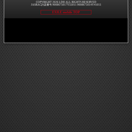
COPYRIGHT 2026 LDH ALL RIGHTS RESERVED
JASRAC許諾番号 9008675017Y55011 9008675014Y41011
EXILE mobile TOP