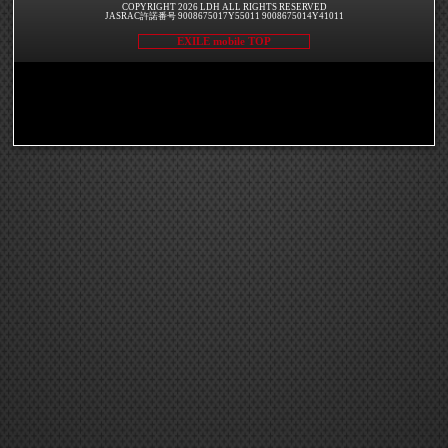
COPYRIGHT 2026 LDH ALL RIGHTS RESERVED
JASRAC許諾番号 9008675017Y55011 9008675014Y41011
EXILE mobile TOP