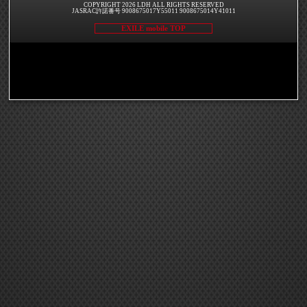
COPYRIGHT 2026 LDH ALL RIGHTS RESERVED
JASRAC許諾番号 9008675017Y55011 9008675014Y41011
EXILE mobile TOP