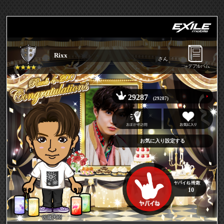
Rixx
さん
29287
(29287)
お気に入り設定する
10
佐藤大樹