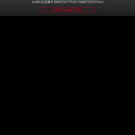
JASRAC許諾番号 9008675017Y55011 9008675014Y41011
EXILE mobile TOP