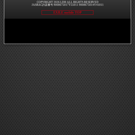
COPYRIGHT 2026 LDH ALL RIGHTS RESERVED
JASRAC許諾番号 9008675017Y55011 9008675014Y41011
EXILE mobile TOP