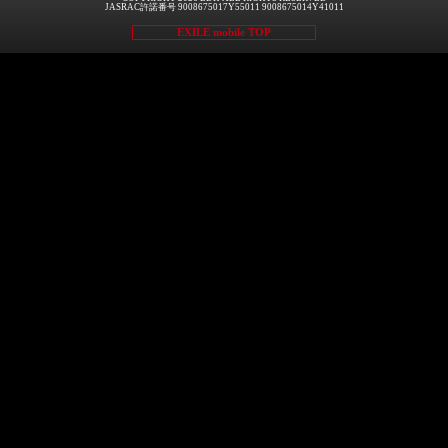
JASRAC許諾番号 9008675017Y55011 9008675014Y41011
EXILE mobile TOP