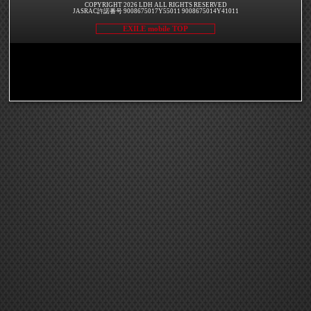
COPYRIGHT 2026 LDH ALL RIGHTS RESERVED
JASRAC許諾番号 9008675017Y55011 9008675014Y41011
EXILE mobile TOP