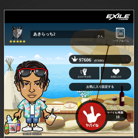
あきらっち2
さん
97606
(97606)
お気に入り設定する
10
EXILE AKIRA