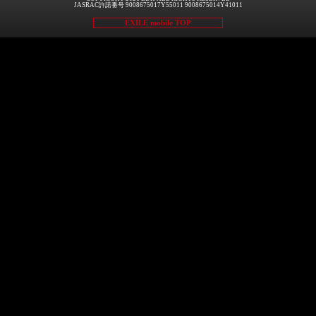
JASRAC許諾番号 9008675017Y55011 9008675014Y41011
EXILE mobile TOP