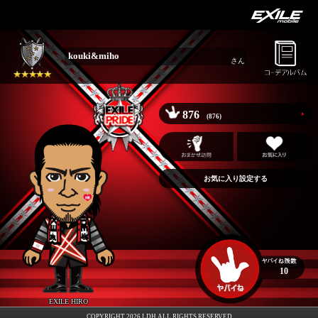
kouki&miho
さん
876
(876)
お気に入り設定する
10
EXILE HIRO
COPYRIGHT 2026 LDH ALL RIGHTS RESERVED