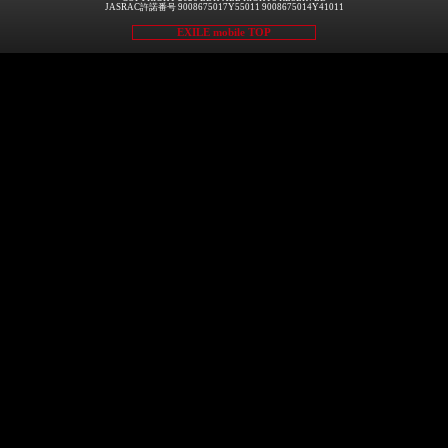
JASRAC許諾番号 9008675017Y55011 9008675014Y41011
EXILE mobile TOP