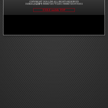
COPYRIGHT 2026 LDH ALL RIGHTS RESERVED
JASRAC許諾番号 9008675017Y55011 9008675014Y41011
EXILE mobile TOP