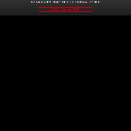
JASRAC許諾番号 9008675017Y55011 9008675014Y41011
EXILE mobile TOP