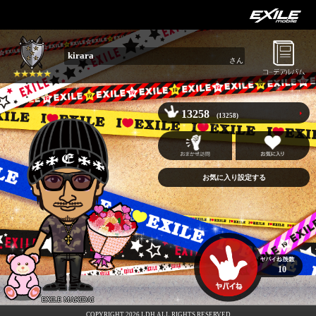
kirara
さん
13258
(13258)
お気に入り設定する
10
EXILE MAKIDAI
COPYRIGHT 2026 LDH ALL RIGHTS RESERVED