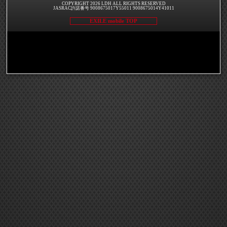
COPYRIGHT 2026 LDH ALL RIGHTS RESERVED
JASRAC許諾番号 9008675017Y55011 9008675014Y41011
EXILE mobile TOP