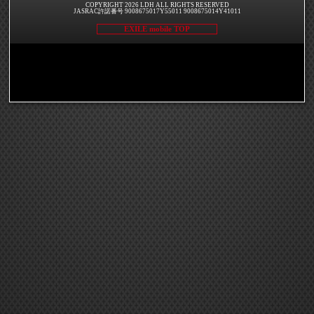
COPYRIGHT 2026 LDH ALL RIGHTS RESERVED
JASRAC許諾番号 9008675017Y55011 9008675014Y41011
EXILE mobile TOP