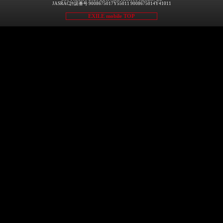
JASRAC許諾番号 9008675017Y55011 9008675014Y41011
EXILE mobile TOP