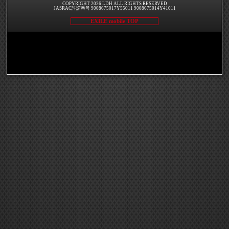
COPYRIGHT 2026 LDH ALL RIGHTS RESERVED
JASRAC許諾番号 9008675017Y55011 9008675014Y41011
EXILE mobile TOP