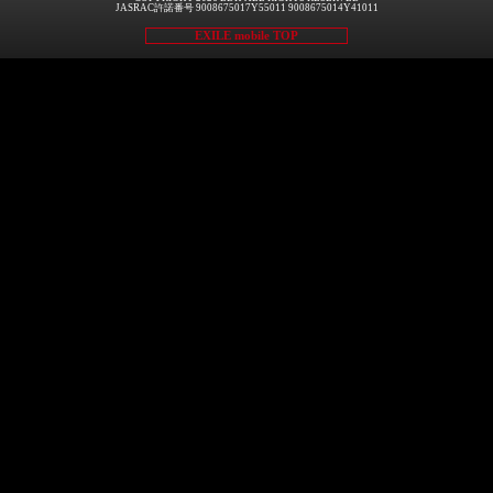
JASRAC許諾番号 9008675017Y55011 9008675014Y41011
EXILE mobile TOP