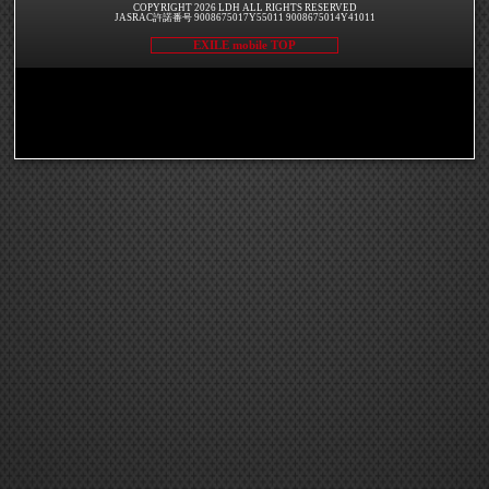
COPYRIGHT 2026 LDH ALL RIGHTS RESERVED
JASRAC許諾番号 9008675017Y55011 9008675014Y41011
EXILE mobile TOP