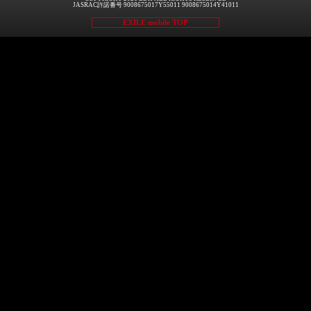
JASRAC許諾番号 9008675017Y55011 9008675014Y41011
EXILE mobile TOP