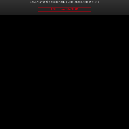
JASRAC許諾番号 9008675017Y55011 9008675014Y41011
EXILE mobile TOP