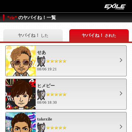
*rie*
のヤバイね！一覧
ヤバイね！
ヤバイね！
した
された
せあ
08/06 19:21
ヒメピー
08/06 18:30
takexile