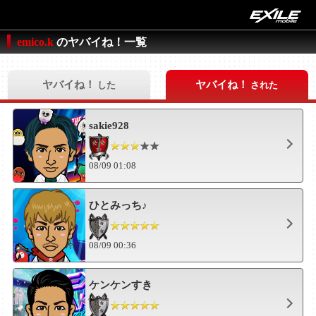
emico.k
のヤバイね！一覧
ヤバイね！
ヤバイね！
した
された
sakie928
08/09 01:08
ひとみっち♪
08/09 00:36
ケンケンすき