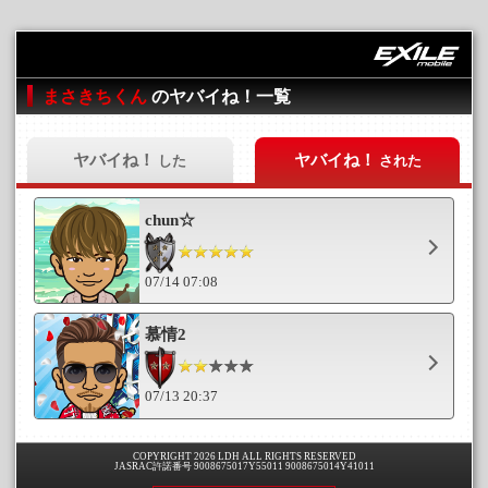
まさきちくん
のヤバイね！一覧
ヤバイね！
ヤバイね！
した
された
chun☆
07/14 07:08
慕情2
07/13 20:37
COPYRIGHT 2026 LDH ALL RIGHTS RESERVED
JASRAC許諾番号 9008675017Y55011 9008675014Y41011