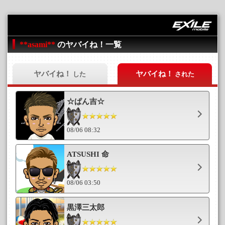
**asami**
のヤバイね！一覧
ヤバイね！
ヤバイね！
した
された
☆ぱん吉☆
08/06 08:32
ATSUSHI 命
08/06 03:50
黒澤三太郎