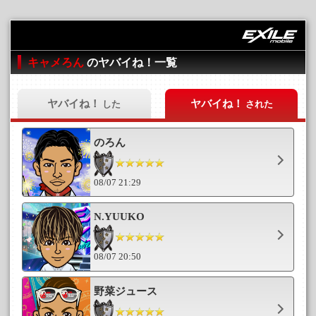
キャメろん
のヤバイね！一覧
ヤバイね！
ヤバイね！
した
された
のろん
08/07 21:29
N.YUUKO
08/07 20:50
野菜ジュース