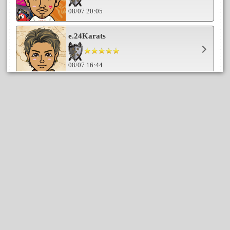
08/07 20:05
e.24Karats
08/07 16:44
pirosukesan
08/07 14:56
chikarin
08/07 14:49
ちづぴょん
08/07 13:07