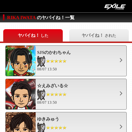
RIKA IWATA
のヤバイね！一覧
ヤバイね！
ヤバイね！
した
された
SJSのかわちゃん
08/07 13:50
☆えみざいる☆
08/07 13:50
ゆきみゅう