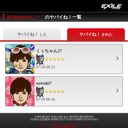
☆Atsukyo☆。*゜
のヤバイね！一覧
ヤバイね！
ヤバイね！
した
された
くぅちゃん27
07/19 08:22
natsuki7
07/19 08:16
COPYRIGHT 2026 LDH ALL RIGHTS RESERVED
JASRAC許諾番号 9008675017Y55011 9008675014Y41011
EXILE mobile TOP