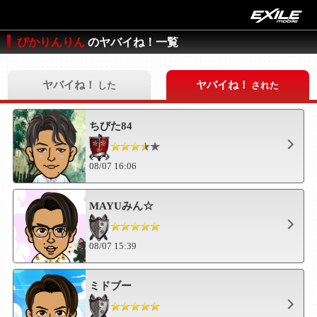
ぴかりんりん
のヤバイね！一覧
ヤバイね！
ヤバイね！
した
された
ちびた84
08/07 16:06
MAYUみん☆
08/07 15:39
ミドブー