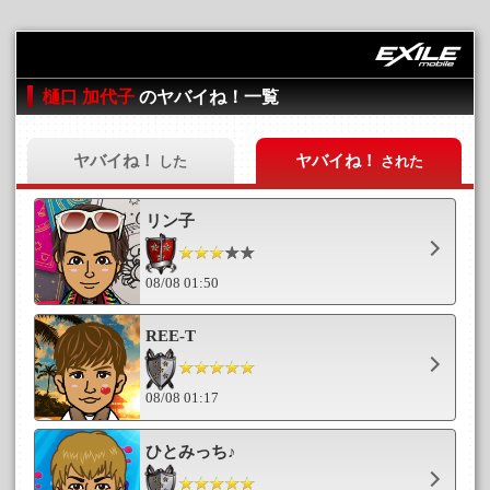
樋口 加代子
のヤバイね！一覧
ヤバイね！
ヤバイね！
した
された
リン子
08/08 01:50
REE-T
08/08 01:17
ひとみっち♪