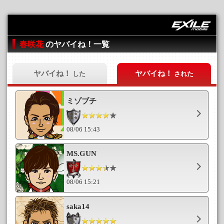
春咲花
のヤバイね！一覧
ヤバイね！
ヤバイね！
した
された
ミゾブチ
08/06 15:43
MS.GUN
08/06 15:21
saka14