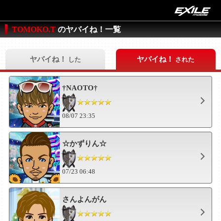
TOMOKO.T
のヤバイね！一覧
ヤバイね！
ヤバイね！
した
された
†NAOTO†
08/07 23:35
☆かずりん☆
07/23 06:48
さんよんがん