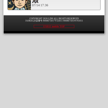
07/14 17:36
COPYRIGHT 2026 LDH ALL RIGHTS RESERVED
JASRAC許諾番号 9008675017Y55011 9008675014Y41011
EXILE mobile TOP