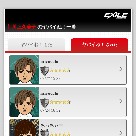
川上久美子
のヤバイね！一覧
ヤバイね！
ヤバイね！
した
された
miyucchi
07/27 15:37
miyucchi
07/24 16:32
ちっちぃー