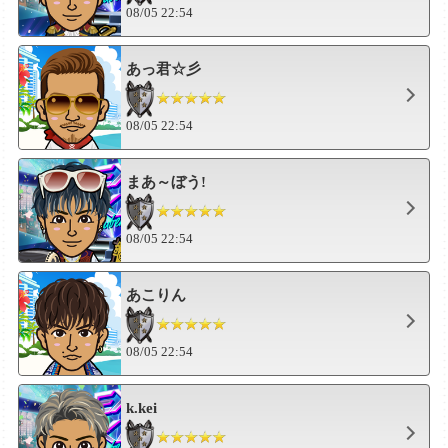
08/05 22:54
あっ君☆彡
08/05 22:54
まあ～ぼう!
08/05 22:54
あこりん
08/05 22:54
k.kei