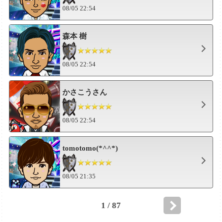
08/05 22:54
森本 樹
08/05 22:54
かさこうさん
08/05 22:54
tomotomo(*^^*)
08/05 21:35
1 / 87