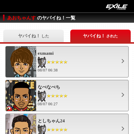
あおちゃんす
のヤバイね！一覧
ヤバイね！
ヤバイね！
した
された
exmami
08/07 06:38
なべなべち
08/07 06:27
としちゃん24