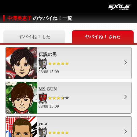
中澤美恵子
のヤバイね！一覧
ヤバイね！
ヤバイね！
した
された
伝説の男
08/08 15:09
MS.GUN
08/08 15:09
yu-a