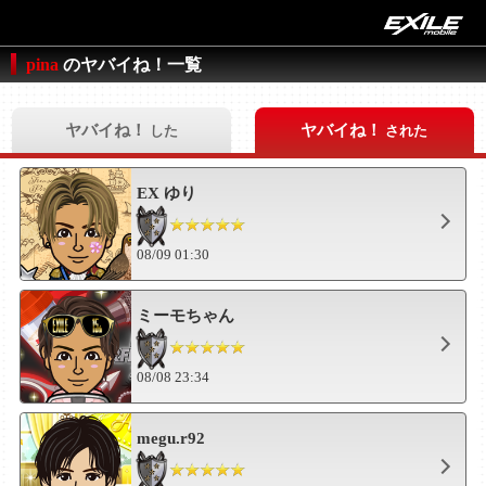
pina
のヤバイね！一覧
ヤバイね！
ヤバイね！
した
された
EX ゆり
08/09 01:30
ミーモちゃん
08/08 23:34
megu.r92