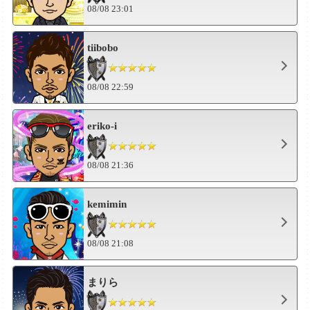
08/08 23:01
tiibobo
08/08 22:59
eriko-i
08/08 21:36
kemimin
08/08 21:08
まりら