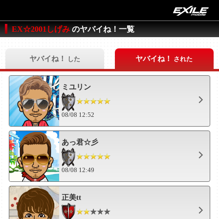
EX☆2001しげみ
のヤバイね！一覧
ヤバイね！
ヤバイね！
した
された
ミユリン
08/08 12:52
あっ君☆彡
08/08 12:49
正美tt