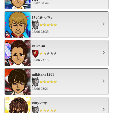
08/07 00:44
ひとみっち♪
08/06 23:35
keiko-m
08/06 23:15
mikitaka1208
08/06 22:21
kittykitty