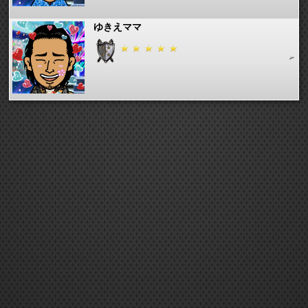
ゆきえママ
ずぅちゃん
peyon
クマタロウ